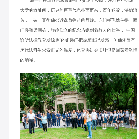
师生们在华政志愿者带领下参观了校园，漫步在圣约翰
大学的故址间，历史的厚重气息扑面而来，百年积淀，法韵流
芳，一砖一瓦彷佛都诉说着往昔的辉煌。东门楼飞檐斗拱，西
门楼雕梁画栋，静静伫立的纪念坊镌刻着故人的壮举，“中国
诊所法律教育发源地”的铜质门把被摩挲得发亮，仿佛还留有
历代法科生求索正义的温度，体育协进会旧址似仍回荡着激情
的呐喊。