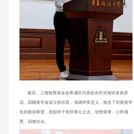
最后，上海慈善基金会青浦区代表处会长张海珍发表讲
话，回顾奖学金设立的宗旨，强调评奖意义，饱含了对获奖学
生的殷切希望，鼓励学子常怀青云之志，珍惜荣誉，心怀感
恩，回馈社会。