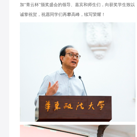
加“青云杯”颁奖盛会的领导、嘉宾和师生们，向获奖学生致以
诚挚祝贺，祝愿同学们再攀高峰，续写荣耀！